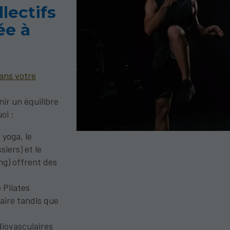
lectifs
ée à
dans votre
ir un équilibre
oi :
 yoga, le
siers) et le
ing) offrent des
 Pilates
aire tandis que
diovasculaires