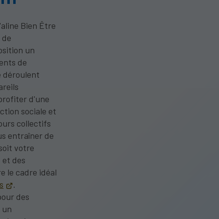
aline Bien Être
 de
sition un
ents de
e déroulent
reils
rofiter d'une
ction sociale et
urs collectifs
s entraîner de
soit votre
 et des
e le cadre idéal
s
.
pour des
s un