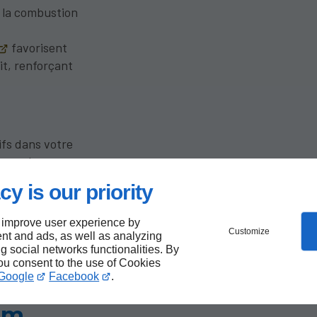
t la combustion
favorisent
rit, renforçant
ifs dans votre
approche
hysique et
cy is our priority
 improve user experience by
Customize
nt and ads, as well as analyzing
ng social networks functionalities. By
lectifs
you consent to the use of Cookies
Google
Facebook
.
lants
im